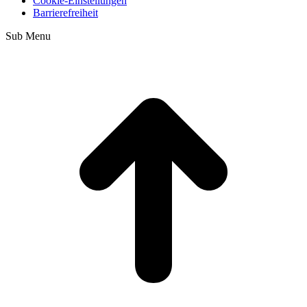
Cookie-Einstellungen
Barrierefreiheit
Sub Menu
t
T