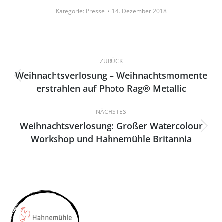
Kategorie:
Presse
14. Dezember 2018
Kommentarnavigation
ZURÜCK
Weihnachtsverlosung – Weihnachtsmomente
Vorheriger
erstrahlen auf Photo Rag® Metallic
Beitrag:
NÄCHSTES
Weihnachtsverlosung: Großer Watercolour
Nächster
Workshop und Hahnemühle Britannia
Beitrag: