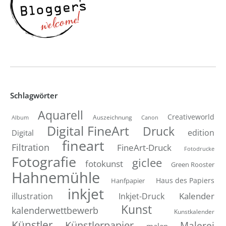
Schlagwörter
Aquarell
Creativeworld
Auszeichnung
Canon
Album
Digital FineArt
Druck
edition
Digital
fineart
Filtration
FineArt-Druck
Fotodrucke
Fotografie
giclee
fotokunst
Green Rooster
Hahnemühle
Hanfpapier
Haus des Papiers
inkjet
Inkjet-Druck
Kalender
illustration
Kunst
kalenderwettbewerb
Kunstkalender
Künstler
Künstlerpapier
Malerei
malen