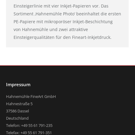
Einsteigerlinie mit vier Inkjet-Papieren vor. Das
Sortiment ‚Hahnemühle Photo‘ beeinhaltet die ersten
PE-Papiere mit mikroporöser Inkjet-Beschichtung
von Hahnemühle und zwei attraktive
Einsteigerqualitäten für den Fineart-Inkjetdruck.
Impressum
Hahnemühle FineArt GmbH
Hahnestraße 5
37586 Dassel
Deutschland
Telefon: +49 55 61 791-235
Telefax: +49 55 61 791-351