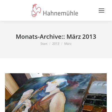
Monats-Archive::
März 2013
Sie befinden sich hier:
Start
2013
März