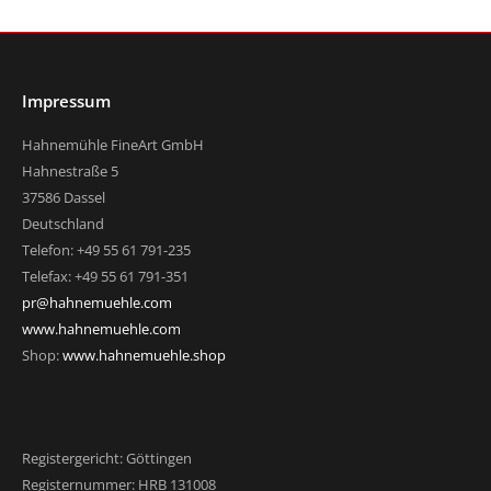
Impressum
Hahnemühle FineArt GmbH
Hahnestraße 5
37586 Dassel
Deutschland
Telefon: +49 55 61 791-235
Telefax: +49 55 61 791-351
pr@hahnemuehle.com
www.hahnemuehle.com
Shop:
www.hahnemuehle.shop
Registergericht: Göttingen
Registernummer: HRB 131008