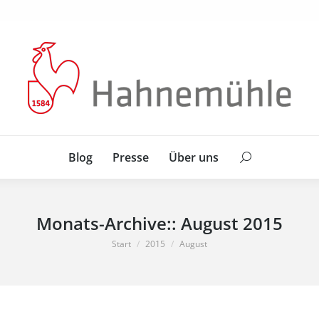
Blog
Presse
Über uns
Search:
Blog
Presse
Über uns
Search:
Monats-Archive::
August 2015
Sie befinden sich hier:
Start
2015
August