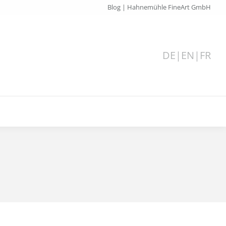
Blog | Hahnemühle FineArt GmbH
DE
|
EN
|
FR