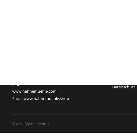
Impressum
Hahnemühle FineArt GmbH
Registergeric
Hahnestraße 5
Registernum
37586 Dassel
Rechtsform:
Deutschland
Sitz: Dassel
Telefon: +49 55 61 791-235
Geschäftsführ
Telefax: +49 55 61 791-351
USt-Id-Nr.: D
pr@hahnemuehle.com
Datenschutz
www.hahnemuehle.com
Shop:
www.hahnemuehle.shop
© alto. Digitalagentur