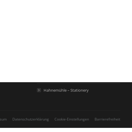
Links
Hahnemühle – Digital FineArt
Hahnemühle – Künstlerpapiere
Hahnemühle – Life Science
Hahnemühle – Home
Hahnemühle – Stationery
ssum
Datenschutzerklärung
Cookie-Einstellungen
Barrierefreiheit