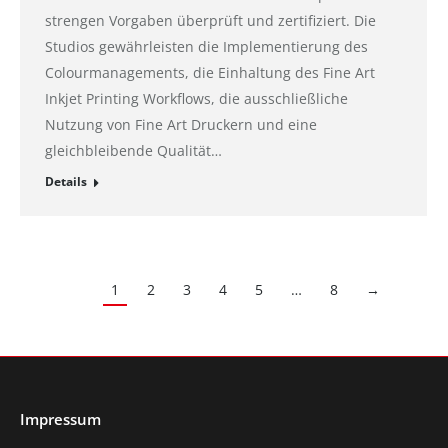
strengen Vorgaben überprüft und zertifiziert. Die
Studios gewährleisten die Implementierung des
Colourmanagements, die Einhaltung des Fine Art
Inkjet Printing Workflows, die ausschließliche
Nutzung von Fine Art Druckern und eine
gleichbleibende Qualität…
Details
1
2
3
4
5
…
8
→
Impressum