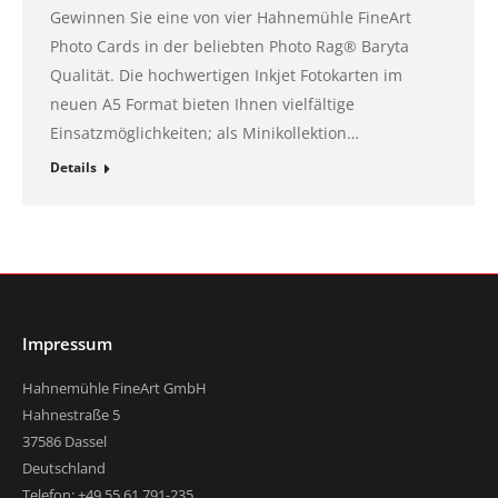
Gewinnen Sie eine von vier Hahnemühle FineArt
Photo Cards in der beliebten Photo Rag® Baryta
Qualität. Die hochwertigen Inkjet Fotokarten im
neuen A5 Format bieten Ihnen vielfältige
Einsatzmöglichkeiten; als Minikollektion…
Details
Impressum
Hahnemühle FineArt GmbH
Hahnestraße 5
37586 Dassel
Deutschland
Telefon: +49 55 61 791-235