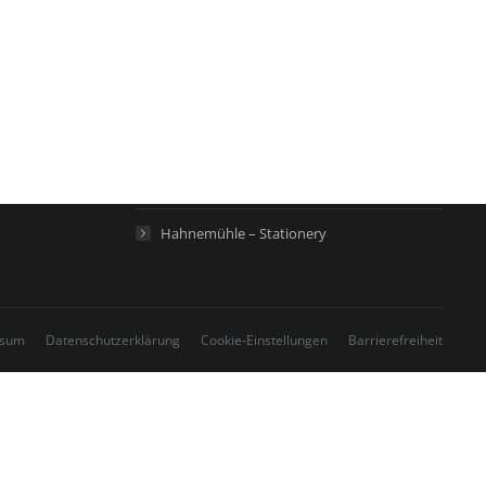
Hahnemühle – Digital FineArt
Hahnemühle – Künstlerpapiere
Hahnemühle – Life Science
Hahnemühle – Home
Hahnemühle – Stationery
ssum
Datenschutzerklärung
Cookie-Einstellungen
Barrierefreiheit