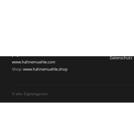
Hahnemühle FineArt GmbH
Registergeric
Hahnestraße 5
Registernum
37586 Dassel
Rechtsform:
Deutschland
Sitz: Dassel
Telefon: +49 55 61 791-235
Geschäftsführ
Telefax: +49 55 61 791-351
USt-Id-Nr.: D
pr@hahnemuehle.com
Datenschutz
www.hahnemuehle.com
Shop:
www.hahnemuehle.shop
© alto. Digitalagentur