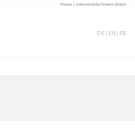
Presse | Hahnemühle FineArt GmbH
DE
|
EN
|
FR