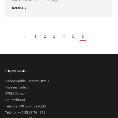
Details
←
1
2
3
4
5
6
Impressum
Hahnemühle FineArt GmbH
Hahnestraße 5
37586 Dassel
Deutschland
Telefon: +49 55 61 791-235
Telefax: +49 55 61 791-351