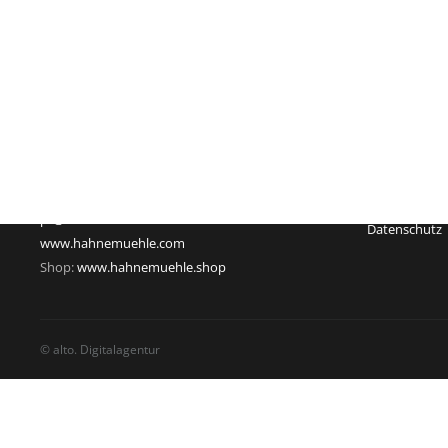
Impressum
Hahnemühle FineArt GmbH
Registergeric
Hahnestraße 5
Registernum
37586 Dassel
Rechtsform:
Deutschland
Sitz: Dassel
Telefon: +49 55 61 791-235
Geschäftsführ
Telefax: +49 55 61 791-351
USt-Id-Nr.: D
pr@hahnemuehle.com
Datenschutz
www.hahnemuehle.com
Shop:
www.hahnemuehle.shop
© alto. Digitalagentur