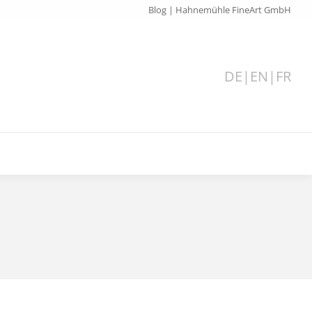
Blog | Hahnemühle FineArt GmbH
DE
|
EN
|
FR