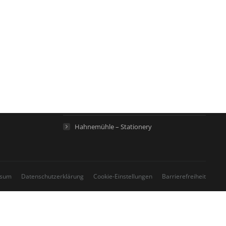
Links
Hahnemühle – Digital FineArt
Hahnemühle – Künstlerpapiere
Hahnemühle – Life Science
Hahnemühle – Home
Hahnemühle – Stationery
ssum
Datenschutzerklärung
Cookie-Einstellungen
Barrierefreiheit