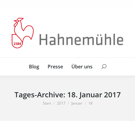
Blog
Presse
Über uns
Search:
Blog
Presse
Über uns
Search:
Tages-Archive:
18. Januar 2017
Sie befinden sich hier:
Start
2017
Januar
18