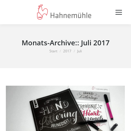
Monats-Archive::
Juli 2017
Sie befinden sich hier:
Start
2017
Juli