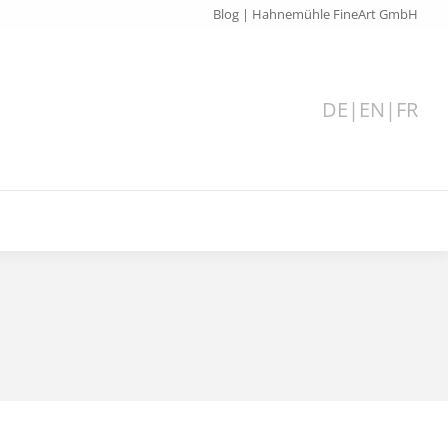
Blog | Hahnemühle FineArt GmbH
DE
|
EN
|
FR