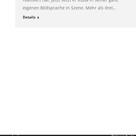
eigenen Bildsprache in Szene. Mehr als drei…
Details
Impressum
Hahnemühle FineArt GmbH
Registergeric
Hahnestraße 5
Registernum
37586 Dassel
Rechtsform:
Deutschland
Sitz: Dassel
Telefon: +49 55 61 791-235
Geschäftsführ
Telefax: +49 55 61 791-351
USt-Id-Nr.: D
pr@hahnemuehle.com