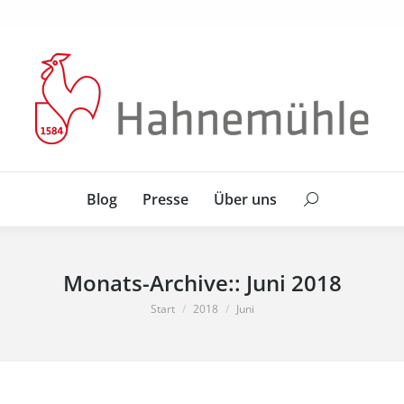
Blog
Presse
Über uns
Search:
Blog
Presse
Über uns
Search:
Monats-Archive::
Juni 2018
Sie befinden sich hier:
Start
2018
Juni