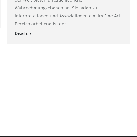
Wahrnehmungsebenen an. Sie laden zu
Interpretationen und Assoziationen ein. Im Fine Art
Bereich arbeitend ist der…
Details
Kontakt
ht: Göttingen
E-Mail:
pr@hahnemuehle.com
mer: HRB 131008
 GmbH
er: Jan Wölfle
E 811131962