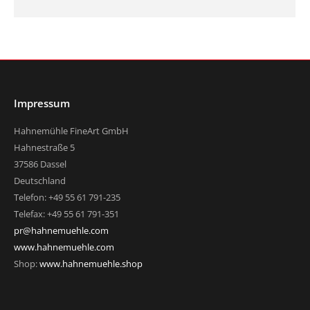
Impressum
Hahnemühle FineArt GmbH
Hahnestraße 5
37586 Dassel
Deutschland
Telefon: +49 55 61 791-235
Telefax: +49 55 61 791-351
pr@hahnemuehle.com
www.hahnemuehle.com
Shop:
www.hahnemuehle.shop