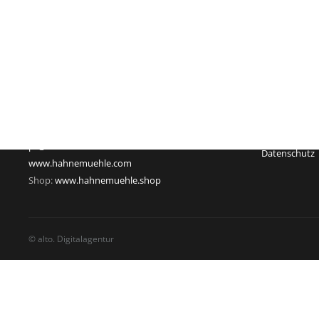
Impressum
Hahnemühle FineArt GmbH
Registergeric
Hahnestraße 5
Registernum
37586 Dassel
Rechtsform:
Deutschland
Sitz: Dassel
Telefon: +49 55 61 791-235
Geschäftsführ
Telefax: +49 55 61 791-351
USt-Id-Nr.: D
pr@hahnemuehle.com
Datenschutz
www.hahnemuehle.com
Shop:
www.hahnemuehle.shop
© alto. Digitalagentur