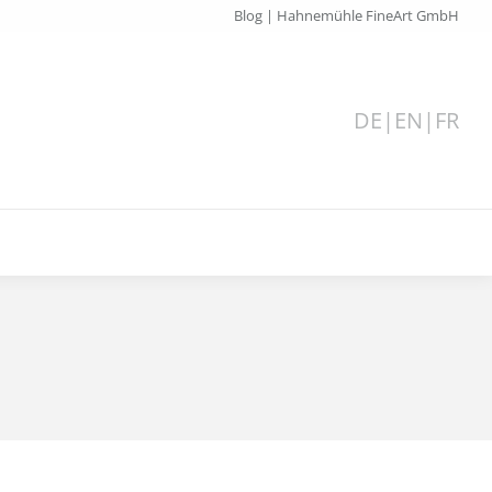
Blog | Hahnemühle FineArt GmbH
DE
|
EN
|
FR