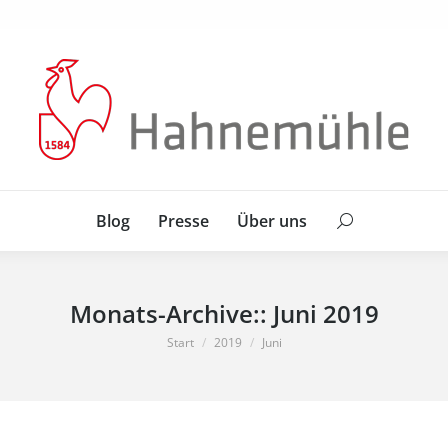
Blog
Presse
Über uns
Search:
Blog
Presse
Über uns
Search:
Monats-Archive::
Juni 2019
Sie befinden sich hier:
Start
2019
Juni