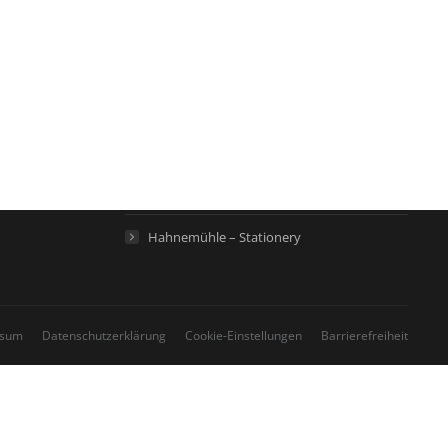
Links
Hahnemühle – Digital FineArt
Hahnemühle – Künstlerpapiere
Hahnemühle – Life Science
Hahnemühle – Home
Hahnemühle – Stationery
ssum
Datenschutzerklärung
Cookie-Einstellungen
Barrierefreiheit