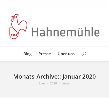
Blog
Presse
Über uns
Search:
Blog
Presse
Über uns
Search:
Monats-Archive::
Januar 2020
Sie befinden sich hier:
Start
2020
Januar