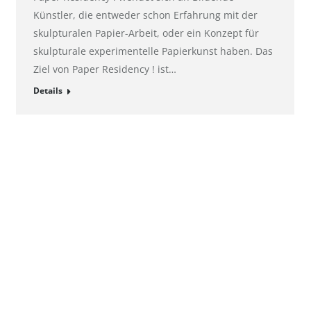
Künstler, die entweder schon Erfahrung mit der
skulpturalen Papier-Arbeit, oder ein Konzept für
skulpturale experimentelle Papierkunst haben. Das
Ziel von Paper Residency ! ist…
Details
Kontakt
ht: Göttingen
E-Mail:
pr@hahnemuehle.com
mer: HRB 131008
 GmbH
er: Jan Wölfle
E 811131962