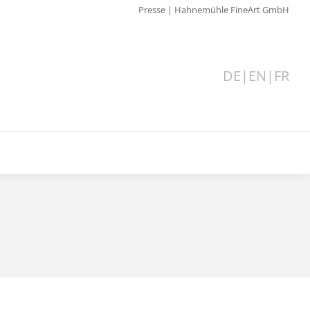
Presse | Hahnemühle FineArt GmbH
DE
|
EN
|
FR