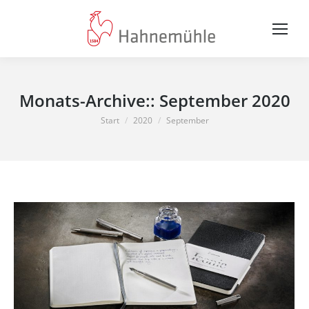
Monats-Archive::
September 2020
Sie befinden sich hier:
Start
2020
September