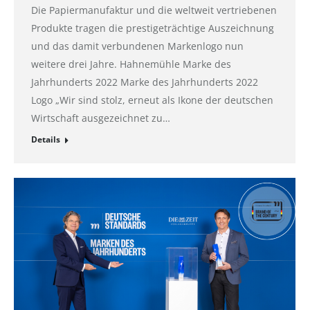
Die Papiermanufaktur und die weltweit vertriebenen
Produkte tragen die prestigeträchtige Auszeichnung
und das damit verbundenen Markenlogo nun
weitere drei Jahre. Hahnemühle Marke des
Jahrhunderts 2022 Marke des Jahrhunderts 2022
Logo „Wir sind stolz, erneut als Ikone der deutschen
Wirtschaft ausgezeichnet zu…
Details