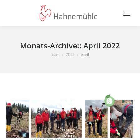
Monats-Archive::
April 2022
Sie befinden sich hier:
Start
2022
April