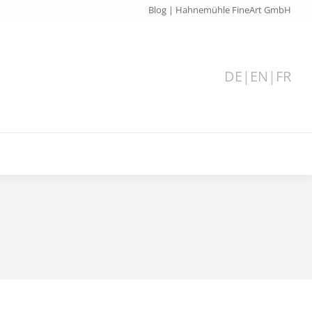
Blog | Hahnemühle FineArt GmbH
DE
|
EN
|
FR