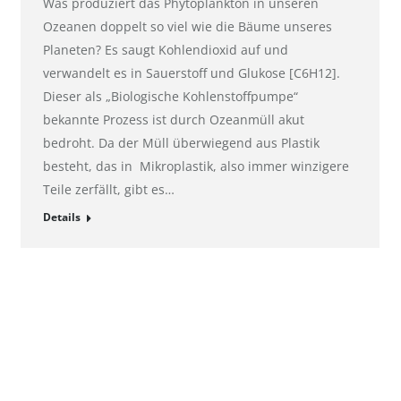
Was produziert das Phytoplankton in unseren
Ozeanen doppelt so viel wie die Bäume unseres
Planeten? Es saugt Kohlendioxid auf und
verwandelt es in Sauerstoff und Glukose [C6H12].
Dieser als „Biologische Kohlenstoffpumpe“
bekannte Prozess ist durch Ozeanmüll akut
bedroht. Da der Müll überwiegend aus Plastik
besteht, das in Mikroplastik, also immer winzigere
Teile zerfällt, gibt es…
Details
Kontakt
ht: Göttingen
E-Mail:
pr@hahnemuehle.com