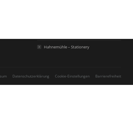
Hahnemühle – Künstlerpapiere
Hahnemühle – Life Science
Hahnemühle – Home
Hahnemühle – Stationery
ssum
Datenschutzerklärung
Cookie-Einstellungen
Barrierefreiheit