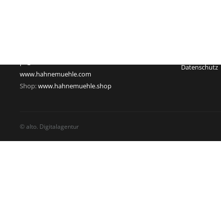
Hahnestraße 5
Registernum
37586 Dassel
Rechtsform:
Deutschland
Sitz: Dassel
Telefon: +49 55 61 791-235
Geschäftsführ
Telefax: +49 55 61 791-351
USt-Id-Nr.: D
pr@hahnemuehle.com
Datenschutz
www.hahnemuehle.com
Shop:
www.hahnemuehle.shop
© alto. Digitalagentur