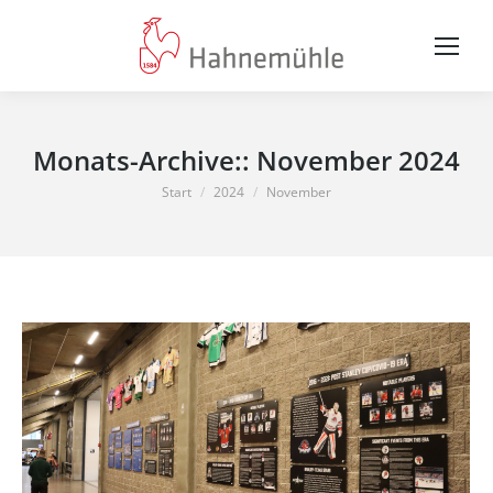
Monats-Archive::
November 2024
Sie befinden sich hier:
Start
2024
November