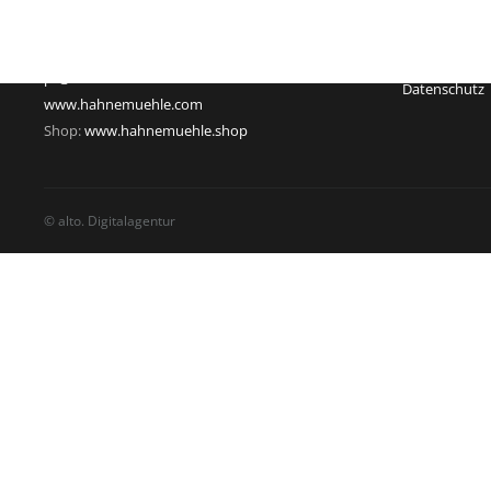
Telefon: +49 55 61 791-235
Geschäftsführ
Telefax: +49 55 61 791-351
USt-Id-Nr.: D
pr@hahnemuehle.com
Datenschutz
www.hahnemuehle.com
Shop:
www.hahnemuehle.shop
© alto. Digitalagentur