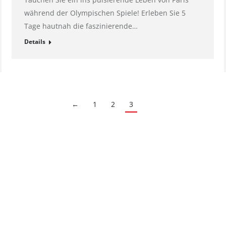
während der Olympischen Spiele! Erleben Sie 5
Tage hautnah die faszinierende…
Details
←
1
2
3
Kontakt
ht: Göttingen
E-Mail:
pr@hahnemuehle.com
mer: HRB 131008
 GmbH