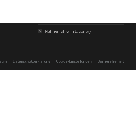
Hahnemühle – Life Science
Hahnemühle – Home
Hahnemühle – Stationery
ssum
Datenschutzerklärung
Cookie-Einstellungen
Barrierefreiheit