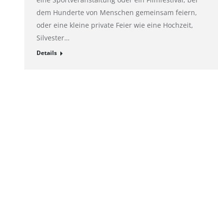
dem Hunderte von Menschen gemeinsam feiern,
oder eine kleine private Feier wie eine Hochzeit,
Silvester…
Details
Impressum
Hahnemühle FineArt GmbH
Registergeric
Hahnestraße 5
Registernum
37586 Dassel
Rechtsform:
Deutschland
Sitz: Dassel