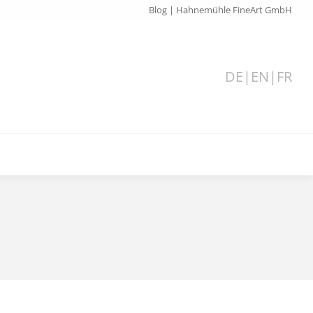
Blog | Hahnemühle FineArt GmbH
DE
|
EN
|
FR