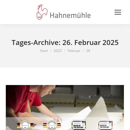
Tages-Archive:
26. Februar 2025
Sie befinden sich hier:
Start
2025
Februar
26