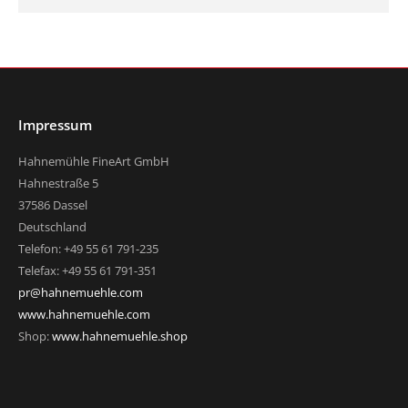
Impressum
Hahnemühle FineArt GmbH
Hahnestraße 5
37586 Dassel
Deutschland
Telefon: +49 55 61 791-235
Telefax: +49 55 61 791-351
pr@hahnemuehle.com
www.hahnemuehle.com
Shop:
www.hahnemuehle.shop