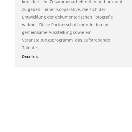
künstlerische Zusammenarbeit mit Inland bekannt
zu geben – einer Kooperative, die sich der
Entwicklung der dokumentarischen Fotografie
widmet. Diese Partnerschaft mündet in eine
gemeinsame Ausstellung sowie ein
Veranstaltungsprogramm, das aufstrebende
Talente,…
Details
Impressum
Hahnemühle FineArt GmbH
Registergeric
Hahnestraße 5
Registernum
37586 Dassel
Rechtsform: