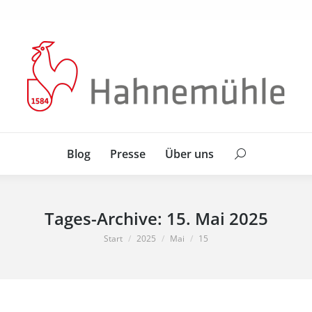
Blog
Presse
Über uns
Search:
Blog
Presse
Über uns
Search:
Tages-Archive:
15. Mai 2025
Sie befinden sich hier:
Start
2025
Mai
15