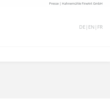
Presse | Hahnemühle FineArt GmbH
DE
|
EN
|
FR