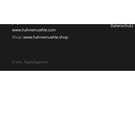
Deutschland
Sitz: Dassel
Telefon: +49 55 61 791-235
Geschäftsführ
Telefax: +49 55 61 791-351
USt-Id-Nr.: D
pr@hahnemuehle.com
Datenschutz
www.hahnemuehle.com
Shop:
www.hahnemuehle.shop
© alto. Digitalagentur