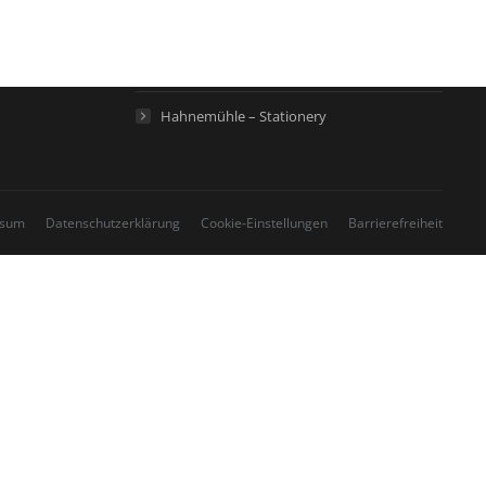
Hahnemühle – Life Science
Hahnemühle – Home
Hahnemühle – Stationery
ssum
Datenschutzerklärung
Cookie-Einstellungen
Barrierefreiheit