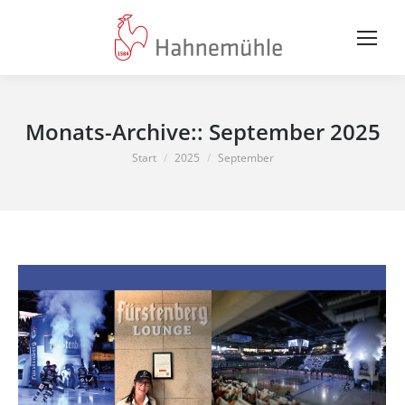
Monats-Archive::
September 2025
Sie befinden sich hier:
Start
2025
September