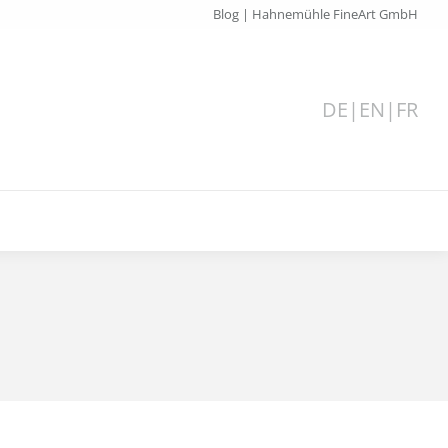
Blog | Hahnemühle FineArt GmbH
DE
|
EN
|
FR