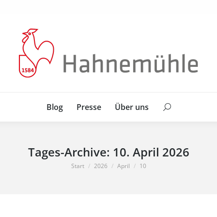
Blog
Presse
Über uns
Search:
Blog
Presse
Über uns
Search:
Tages-Archive:
10. April 2026
Sie befinden sich hier:
Start
2026
April
10