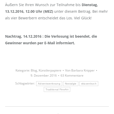
Äußern Sie Ihren Wunsch zur Teilnahme bis
Dienstag,
13.12.2016, 12.00 Uhr (MEZ)
unter diesem Beitrag. Bei mehr
als vier Bewerbern entscheidet das Los. Viel Glück!
Nachtrag, 14.12.2016 : Die Verlosung ist beendet, die
Gewinner wurden per E-Mail informiert.
Kategorie:
Blog
,
Künstlerpapiere
Von
Barbara Knipper
9. Dezember 2016
63 Kommentare
Schlagwörter:
Adventsverlosung
Nostalgie
skizzenbuch
Traditional FineArt
Kommentarnavigation