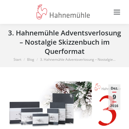
3. Hahnemühle Adventsverlosung
– Nostalgie Skizzenbuch im
Querformat
Sie befinden sich hier:
Start
Blog
3. Hahnemühle Adventsverlosung – Nostalgie…
Dez.
9
2016