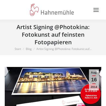
Artist Signing @Photokina:
Fotokunst auf feinsten
Fotopapieren
Sie befinden sich hier:
Start
Blog
Artist Signing @Photokina: Fotokunst auf…
Aug.
16
2014