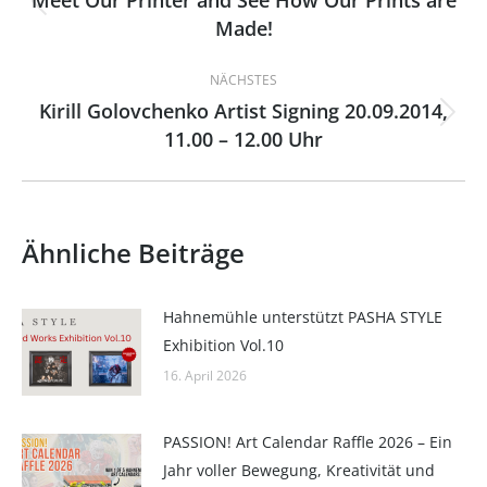
Meet Our Printer and See How Our Prints are
Vorheriger
Made!
Beitrag:
NÄCHSTES
Kirill Golovchenko Artist Signing 20.09.2014,
Nächster
11.00 – 12.00 Uhr
Beitrag:
Ähnliche Beiträge
Hahnemühle unterstützt PASHA STYLE
Exhibition Vol.10
16. April 2026
PASSION! Art Calendar Raffle 2026 – Ein
Jahr voller Bewegung, Kreativität und