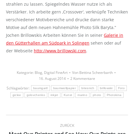
strahlen zu lassen. Spiegelndes Wasser nutze ich als
Verstärker. Ich arbeite gern ‚Crossover‘, verknüpfe Techniken
verschiedener Motivbereiche und drucke dann starke
Motive auf dem neuen Hahnemühle Photo Silk Baryta.“
Jochen Brillowskis Arbeiten können Sie in seiner
Galerie in
den Gütterhallen am Südpark in Solingen
sehen oder auf
der Webseite
http://www.brillowski.com
.
Kategorie:
Blog
,
Digital FineArt
Von
Bettina Scheerbarth
16. August 2014
2 Kommentare
Schlagwörter:
baumgartl
baumwollpapier
bitesnich
brillowski
Foto
giclee
golovchenko
inkjet
Kunst
marino
photo
Photokina
Kommentarnavigation
ZURÜCK