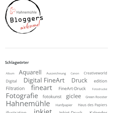
Schlagwörter
Aquarell
Creativeworld
Auszeichnung
Canon
Album
Digital FineArt
Druck
edition
Digital
fineart
Filtration
FineArt-Druck
Fotodrucke
Fotografie
giclee
fotokunst
Green Rooster
Hahnemühle
Hanfpapier
Haus des Papiers
inkjet
Inkjet-Druck
Kalender
illustration