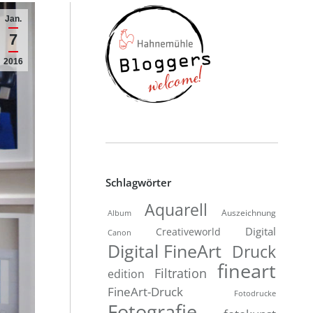
Jan.
7
2016
Schlagwörter
Aquarell
Auszeichnung
Album
Digital
Creativeworld
Canon
Digital FineArt
Druck
fineart
Filtration
edition
FineArt-Druck
Fotodrucke
Fotografie