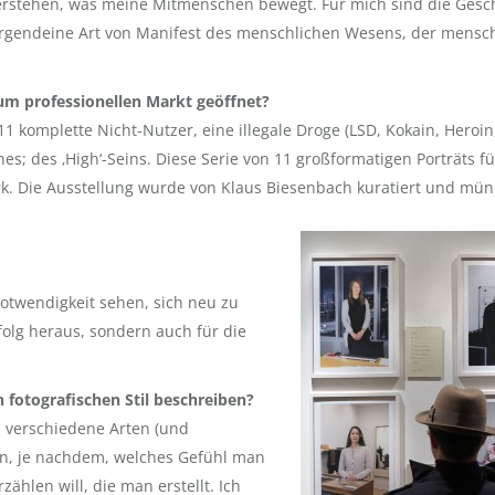
verstehen, was meine Mitmenschen bewegt. Für mich sind die Gesc
irgendeine Art von Manifest des menschlichen Wesens, der mensc
zum professionellen Markt geöffnet?
1 komplette Nicht-Nutzer, eine illegale Droge (LSD, Kokain, Heroin,
s; des ‚High‘-Seins. Diese Serie von 11 großformatigen Porträts fü
k. Die Ausstellung wurde von Klaus Biesenbach kuratiert und mün
 Notwendigkeit sehen, sich neu zu
folg heraus, sondern auch für die
 fotografischen Stil beschreiben?
 verschiedene Arten (und
n, je nachdem, welches Gefühl man
zählen will, die man erstellt. Ich