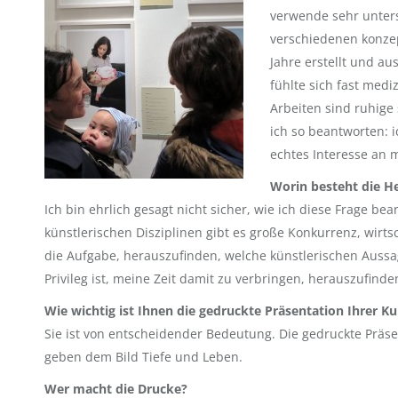
verwende sehr untersc
verschiedenen konzep
Jahre erstellt und au
fühlte sich fast medi
Arbeiten sind ruhige
ich so beantworten: 
echtes Interesse an 
Worin besteht die He
Ich bin ehrlich gesagt nicht sicher, wie ich diese Frage be
künstlerischen Disziplinen gibt es große Konkurrenz, wir
die Aufgabe, herauszufinden, welche künstlerischen Aussage
Privileg ist, meine Zeit damit zu verbringen, herauszufinde
Wie wichtig ist Ihnen die gedruckte Präsentation Ihrer K
Sie ist von entscheidender Bedeutung. Die gedruckte Präsen
geben dem Bild Tiefe und Leben.
Wer m
acht die Drucke?