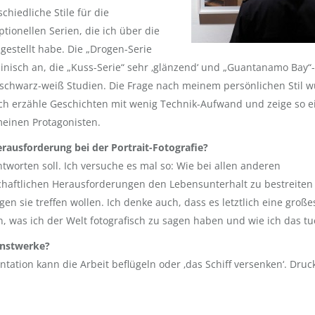
hiedliche Stile für die
tionellen Serien, die ich über die
sgestellt habe. Die „Drogen-Serie
zinisch an, die „Kuss-Serie“ sehr ‚glänzend‘ und „Guantanamo Bay“-
 schwarz-weiß Studien. Die Frage nach meinem persönlichen Stil 
ich erzähle Geschichten mit wenig Technik-Aufwand und zeige so e
meinen Protagonisten.
rausforderung bei der Portrait-Fotografie?
antworten soll. Ich versuche es mal so: Wie bei allen anderen
tschaftlichen Herausforderungen den Lebensunterhalt zu bestreite
n sie treffen wollen. Ich denke auch, dass es letztlich eine große
n, was ich der Welt fotografisch zu sagen haben und wie ich das tu
unstwerke?
tation kann die Arbeit beflügeln oder ‚das Schiff versenken‘. Druc