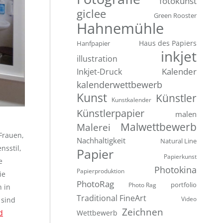
fotokunst
giclee
Green Rooster
Hahnemühle
Hanfpapier
Haus des Papiers
inkjet
illustration
Inkjet-Druck
Kalender
kalenderwettbewerb
Kunst
Künstler
Kunstkalender
Künstlerpapier
malen
Malwettbewerb
Malerei
 Frauen,
Nachhaltigkeit
Natural Line
nsstil,
Papier
Papierkunst
e
Photokina
Papierproduktion
ie
PhotoRag
portfolio
Photo Rag
n in
Traditional FineArt
 sind
Video
Zeichnen
d
Wettbewerb