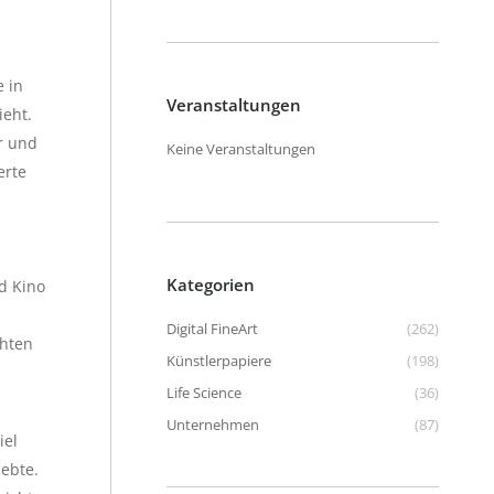
e in
Veranstaltungen
ieht.
r und
Keine Veranstaltungen
erte
Kategorien
nd Kino
Digital FineArt
(262)
chten
Künstlerpapiere
(198)
Life Science
(36)
Unternehmen
(87)
iel
ebte.