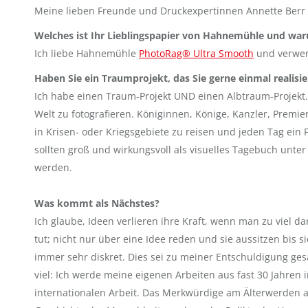
Meine lieben Freunde und Druckexpertinnen Annette Berr
Welches ist Ihr Lieblingspapier von Hahnemühle und wa
Ich liebe Hahnemühle
PhotoRag® Ultra Smooth
und verwend
Haben Sie ein Traumprojekt, das Sie gerne einmal realis
Ich habe einen Traum-Projekt UND einen Albtraum-Projekt
Welt zu fotografieren. Königinnen, Könige, Kanzler, Premie
in Krisen- oder Kriegsgebiete zu reisen und jeden Tag ein
sollten groß und wirkungsvoll als visuelles Tagebuch unter
werden.
Was kommt als Nächstes?
Ich glaube, Ideen verlieren ihre Kraft, wenn man zu viel d
tut; nicht nur über eine Idee reden und sie aussitzen bis 
immer sehr diskret. Dies sei zu meiner Entschuldigung ges
viel: Ich werde meine eigenen Arbeiten aus fast 30 Jahren
internationalen Arbeit. Das Merkwürdige am Älterwerden als