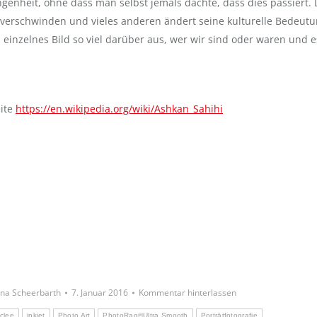
enheit, ohne dass man selbst jemals dachte, dass dies passiert. 
– verschwinden und vieles anderen ändert seine kulturelle Bedeut
 einzelnes Bild so viel darüber aus, wer wir sind oder waren und e
eite
https://en.wikipedia.org/wiki/Ashkan_Sahihi
ina Scheerbarth
7. Januar 2016
Kommentar hinterlassen
iclee
inkjet
Photo Art
PhotoRag®Ultra Smooth
Porträtfotografie