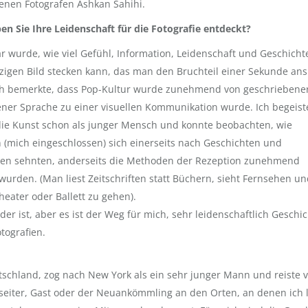
renen Fotografen Ashkan Sahihi.
n Sie Ihre Leidenschaft für die Fotografie entdeckt?
ar wurde, wie viel Gefühl, Information, Leidenschaft und Geschicht
zigen Bild stecken kann, das man den Bruchteil einer Sekunde ans
ch bemerkte, dass Pop-Kultur wurde zunehmend von geschriebene
ner Sprache zu einer visuellen Kommunikation wurde. Ich begeist
die Kunst schon als junger Mensch und konnte beobachten, wie
(mich eingeschlossen) sich einerseits nach Geschichten und
en sehnten, anderseits die Methoden der Rezeption zunehmend
wurden. (Man liest Zeitschriften statt Büchern, sieht Fernsehen u
Theater oder Ballett zu gehen).
er ist, aber es ist der Weg für mich, sehr leidenschaftlich Geschi
tografien.
schland, zog nach New York als ein sehr junger Mann und reiste v
iter, Gast oder der Neuankömmling an den Orten, an denen ich l