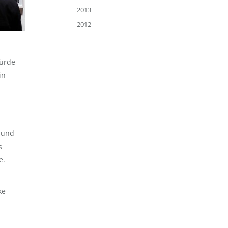
2013
2012
würde
in
n und
s
e.
ke