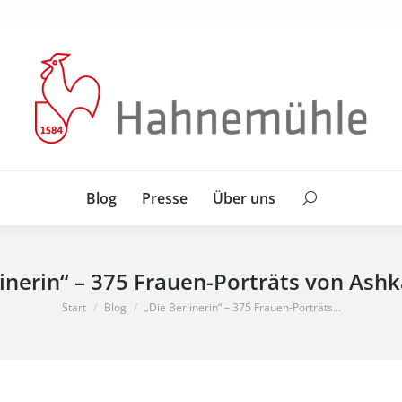
Blog
Presse
Über uns
Search:
Blog
Presse
Über uns
Search:
linerin“ – 375 Frauen-Porträts von Ashk
Sie befinden sich hier:
Start
Blog
„Die Berlinerin“ – 375 Frauen-Porträts…