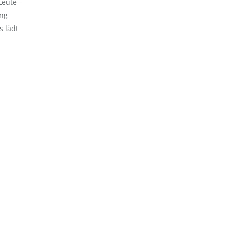
Leute –
ung
s lädt