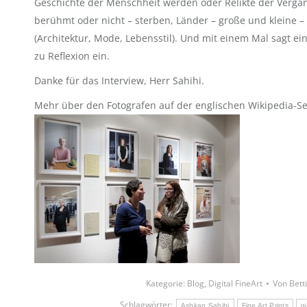
Geschichte der Menschheit werden oder Relikte der Vergang
berühmt oder nicht – sterben, Länder – große und kleine 
(Architektur, Mode, Lebensstil). Und mit einem Mal sagt ein
zu Reflexion ein.
Danke für das Interview, Herr Sahihi.
Mehr über den Fo
tografen auf der englischen Wikipedia-S
Kategorie:
Blog
,
Digital FineArt
Von
Bett
Schlagwörter:
Ashkan Sahihi
Fine Art Prints
g