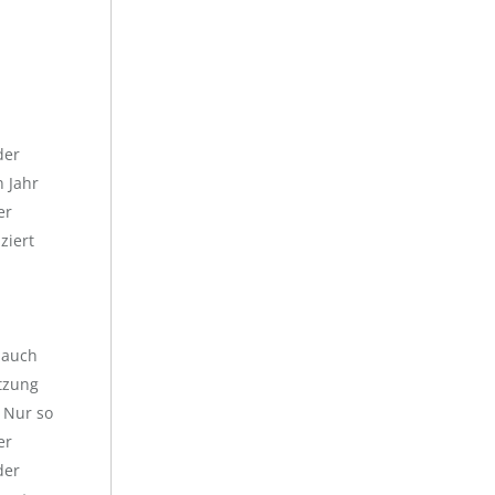
der
n Jahr
er
ziert
 auch
etzung
 Nur so
er
der