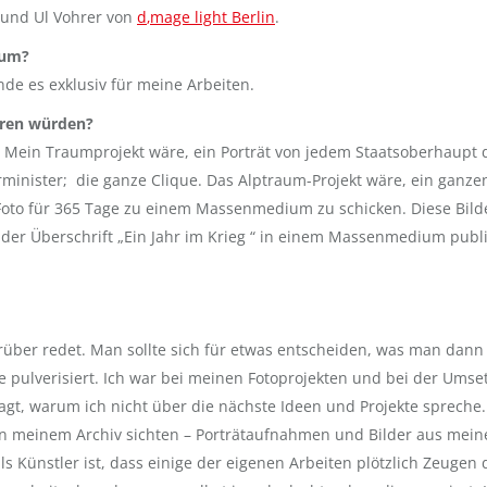
 und Ul Vohrer von
d
‚mage‬ light Berlin
.
rum?
e es exklusiv für meine Arbeiten.
ieren würden?
.
Mein Traumprojekt wäre, ein Porträt von jedem Staatsoberhaupt 
rminister; die ganze Clique. Das Alptraum-Projekt wäre, ein ganze
 Foto für 365 Tage zu einem Massenmedium zu schicken. Diese Bild
 der Überschrift „Ein Jahr im Krieg “ in einem Massenmedium publi
arüber redet.
Man sollte sich für etwas entscheiden, was man dann
sie pulverisiert. Ich war bei meinen Fotoprojekten und bei der Ums
agt, warum ich nicht über die nächste Ideen und Projekte spreche.
 in meinem Archiv sichten – Porträtaufnahmen und Bilder aus mein
 Künstler ist, dass einige der eigenen Arbeiten plötzlich Zeugen 