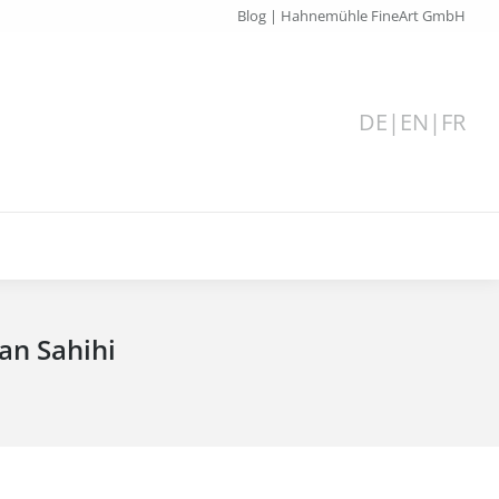
Blog | Hahnemühle FineArt GmbH
DE
|
EN
|
FR
an Sahihi