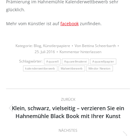
Prämierung im Hahnemühle Kalenderwettbewerb sehr
glücklich.
Mehr vom Künstler ist auf
facebook
zunfinden.
Kategorie:
Blog
,
Künstlerpapiere
Von
Bettina Scheerbarth
25. Juli 2016
Kommentar hinterlassen
Schlagwörter:
Aquarell
Aquarellmalerei
Aquarellpapier
kalenderwettbewerb
Malwettbewerb
Windor Newton
Kommentarnavigation
ZURÜCK
Klein, schwarz, vielseitig – verzieren Sie ein
Vorheriger
Hahnemühle Black Book mit Ihrer Kunst
Beitrag:
NÄCHSTES