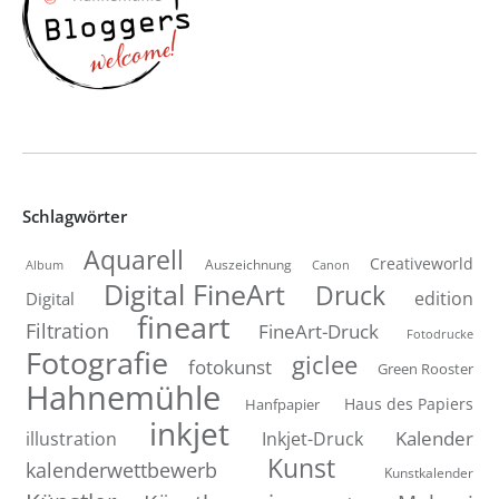
Schlagwörter
Aquarell
Creativeworld
Auszeichnung
Canon
Album
Digital FineArt
Druck
edition
Digital
fineart
Filtration
FineArt-Druck
Fotodrucke
Fotografie
giclee
fotokunst
Green Rooster
Hahnemühle
Hanfpapier
Haus des Papiers
inkjet
Inkjet-Druck
Kalender
illustration
Kunst
kalenderwettbewerb
Kunstkalender