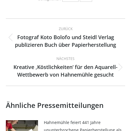
Kommentarnavigation
ZURÜCK
Fotograf Koto Bolofo und Steidl Verlag
Vorheriger
publizieren Buch über Papierherstellung
Beitrag:
NÄCHSTES
Kreative ‚Köstlichkeiten‘ für den Aquarell-
Nächster
Wettbewerb von Hahnemühle gesucht
Beitrag:
Ähnliche Pressemitteilungen
Hahnemühle feiert 441 Jahre
ununterbrochene Papierherstellung als