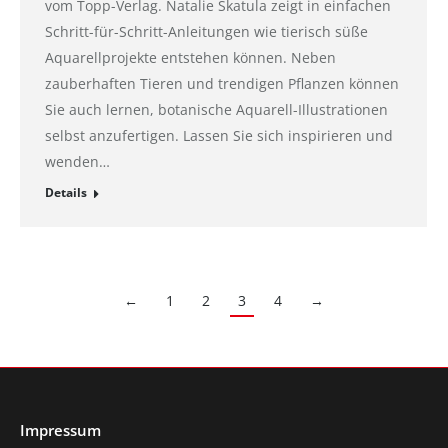
vom Topp-Verlag. Natalie Skatula zeigt in einfachen
Schritt-für-Schritt-Anleitungen wie tierisch süße
Aquarellprojekte entstehen können. Neben
zauberhaften Tieren und trendigen Pflanzen können
Sie auch lernen, botanische Aquarell-Illustrationen
selbst anzufertigen. Lassen Sie sich inspirieren und
wenden…
Details
←
1
2
3
4
→
Impressum