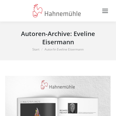
Autoren-Archive:
Eveline
Eisermann
Sie befinden sich hier:
Start
Autor/in Eveline Eisermann