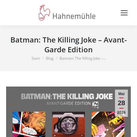
Batman: The Killing Joke – Avant-
Garde Edition
Sie befinden sich hier:
Start
Blog
Batman: The Killing Joke –…
Mai
28
2026