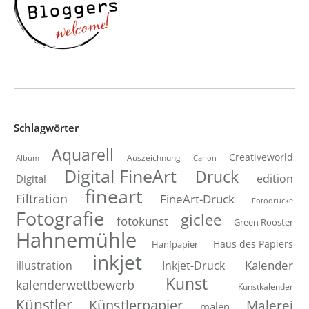
Schlagwörter
Aquarell
Creativeworld
Auszeichnung
Canon
Album
Digital FineArt
Druck
edition
Digital
fineart
Filtration
FineArt-Druck
Fotodrucke
Fotografie
giclee
fotokunst
Green Rooster
Hahnemühle
Hanfpapier
Haus des Papiers
inkjet
Inkjet-Druck
Kalender
illustration
Kunst
kalenderwettbewerb
Kunstkalender
Künstler
Künstlerpapier
Malerei
malen