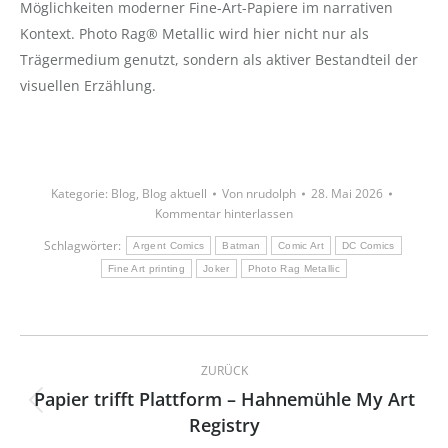
Möglichkeiten moderner Fine-Art-Papiere im narrativen
Kontext. Photo Rag® Metallic wird hier nicht nur als
Trägermedium genutzt, sondern als aktiver Bestandteil der
visuellen Erzählung.
Kategorie:
Blog
,
Blog aktuell
Von
nrudolph
28. Mai 2026
Kommentar hinterlassen
Schlagwörter:
Argent Comics
Batman
Comic Art
DC Comics
Fine Art printing
Joker
Photo Rag Metallic
Kommentarnavigation
ZURÜCK
Papier trifft Plattform – Hahnemühle My Art
Vorheriger
Registry
Beitrag: