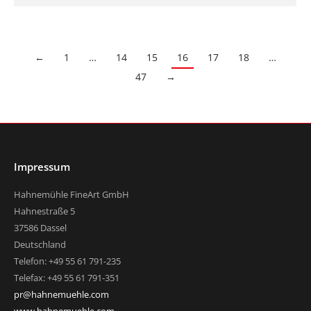
←
1
…
14
15
16
17
18
…
47
→
Impressum
Hahnemühle FineArt GmbH
Hahnestraße 5
37586 Dassel
Deutschland
Telefon: +49 55 61 791-235
Telefax: +49 55 61 791-351
pr@hahnemuehle.com