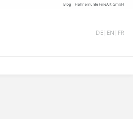
Blog | Hahnemühle FineArt GmbH
DE
|
EN
|
FR