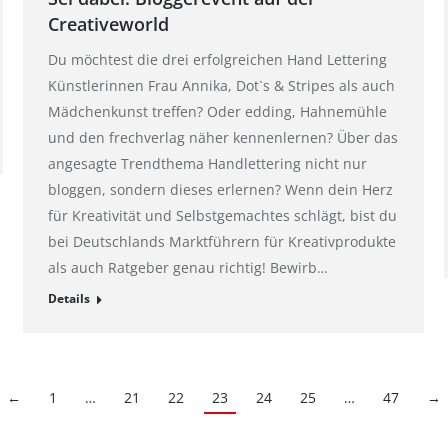
Creativeworld
Du möchtest die drei erfolgreichen Hand Lettering
Künstlerinnen Frau Annika, Dot`s & Stripes als auch
Mädchenkunst treffen? Oder edding, Hahnemühle
und den frechverlag näher kennenlernen? Über das
angesagte Trendthema Handlettering nicht nur
bloggen, sondern dieses erlernen? Wenn dein Herz
für Kreativität und Selbstgemachtes schlägt, bist du
bei Deutschlands Marktführern für Kreativprodukte
als auch Ratgeber genau richtig! Bewirb…
Details
←
1
…
21
22
23
24
25
…
47
→