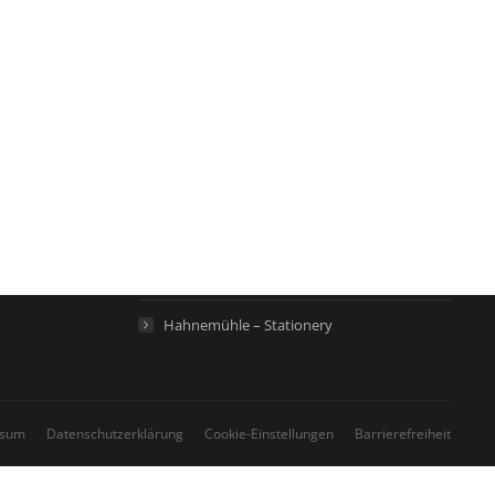
Links
Hahnemühle – Digital FineArt
Hahnemühle – Künstlerpapiere
Hahnemühle – Life Science
Hahnemühle – Home
Hahnemühle – Stationery
ssum
Datenschutzerklärung
Cookie-Einstellungen
Barrierefreiheit