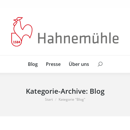
Blog
Presse
Über uns
Search:
Blog
Presse
Über uns
Search:
Kategorie-Archive:
Blog
Sie befinden sich hier:
Start
Kategorie "Blog"