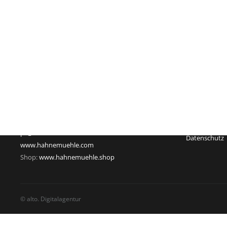
Impressum
Hahnemühle FineArt GmbH
Registergeric
Hahnestraße 5
Registernum
37586 Dassel
Rechtsform:
Deutschland
Sitz: Dassel
Telefon: +49 55 61 791-235
Geschäftsführ
Telefax: +49 55 61 791-351
USt-Id-Nr.: D
pr@hahnemuehle.com
Datenschutz
www.hahnemuehle.com
Shop:
www.hahnemuehle.shop
© alto. Digitalagentur