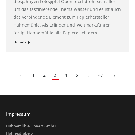
diesjährigen Fotogipfel Oberstdorf dreht sich alles
um das faszinierende Thema Wasser und es ist auch
das verbindende Element zum Papierhersteller
Hahnemühle. Als Erfinder und Weltmarktführer
fertigt Hahnemühle alle Papiere seit dem…
Details
←
1
2
3
4
5
…
47
→
Impressum
Hahnemühle FineArt GmbH
Hahnestraße 5