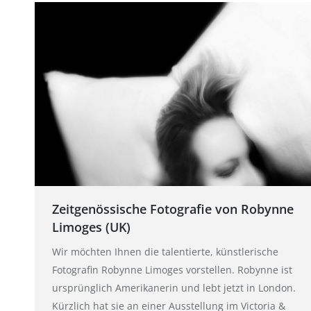
Zeitgenössische Fotografie von Robynne
Limoges (UK)
Wir möchten Ihnen die talentierte, künstlerische
Fotografin Robynne Limoges vorstellen. Robynne ist
ursprünglich Amerikanerin und lebt jetzt in London.
Kürzlich hat sie an einer Ausstellung im Victoria &