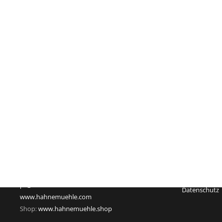
Impressum
Hahnemühle FineArt GmbH
Registergeric
Hahnestraße 5
Registernum
37586 Dassel
Rechtsform:
Deutschland
Sitz: Dassel
Telefon: +49 55 61 791-235
Geschäftsführ
Telefax: +49 55 61 791-351
USt-Id-Nr.: D
pr@hahnemuehle.com
Datenschutz
www.hahnemuehle.com
Shop:
www.hahnemuehle.shop