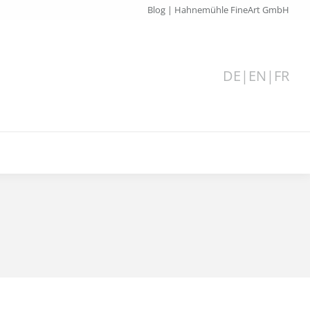
Blog | Hahnemühle FineArt GmbH
DE
|
EN
|
FR