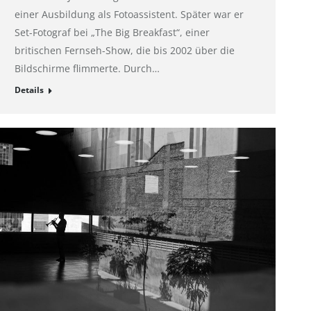
einer Ausbildung als Fotoassistent. Später war er
Set-Fotograf bei „The Big Breakfast“, einer
britischen Fernseh-Show, die bis 2002 über die
Bildschirme flimmerte. Durch…
Details