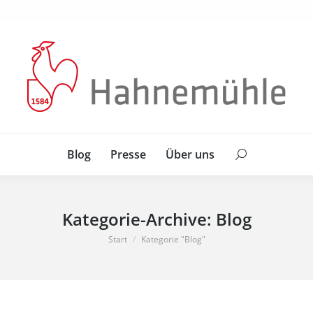
Blog
Presse
Über uns
Search:
Blog
Presse
Über uns
Search:
Kategorie-Archive:
Blog
Sie befinden sich hier:
Start
Kategorie "Blog"