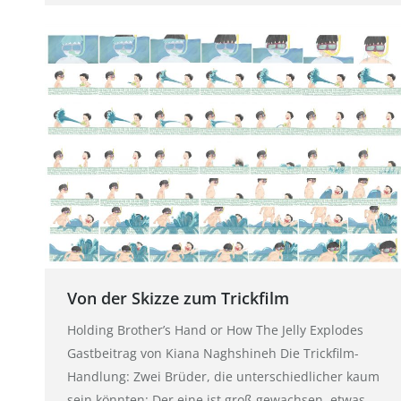
Von der Skizze zum Trickfilm
Holding Brother’s Hand or How The Jelly Explodes
Gastbeitrag von Kiana Naghshineh Die Trickfilm-
Handlung: Zwei Brüder, die unterschiedlicher kaum
sein könnten: Der eine ist groß gewachsen, etwas