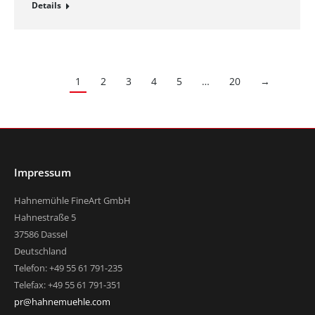
Details
1
2
3
4
5
…
20
→
Impressum
Hahnemühle FineArt GmbH
Hahnestraße 5
37586 Dassel
Deutschland
Telefon: +49 55 61 791-235
Telefax: +49 55 61 791-351
pr@hahnemuehle.com