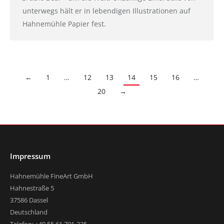
unterwegs hält er in lebendigen Illustrationen auf
Hahnemühle Papier fest.
←
1
…
12
13
14
15
16
…
20
→
Impressum
Hahnemühle FineArt GmbH
Hahnestraße 5
37586 Dassel
Deutschland