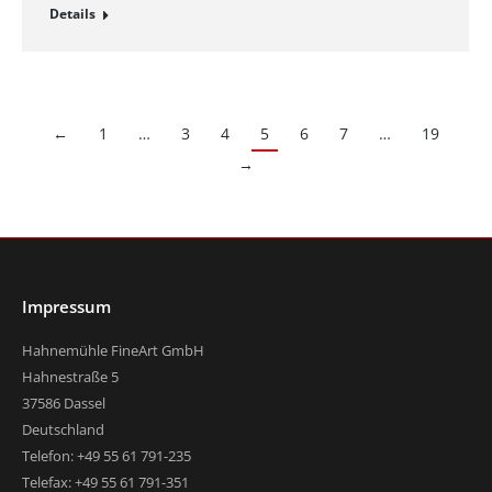
Details
←
1
…
3
4
5
6
7
…
19
→
Impressum
Hahnemühle FineArt GmbH
Hahnestraße 5
37586 Dassel
Deutschland
Telefon: +49 55 61 791-235
Telefax: +49 55 61 791-351