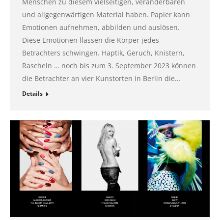
Menschen zu diesem vielseitigen, veränderbaren
und allgegenwärtigen Material haben. Papier kann
Emotionen aufnehmen, abbilden und auslösen.
Diese Emotionen llassen die Körper jedes
Betrachters schwingen. Haptik, Geruch, Knistern,
Rascheln … noch bis zum 3. September 2023 können
die Betrachter an vier Kunstorten in Berlin die…
Details