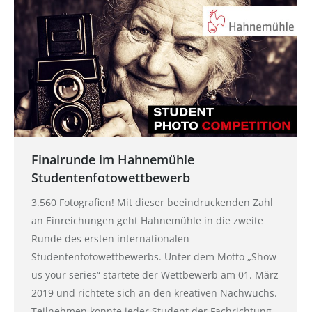
Finalrunde im Hahnemühle
Studentenfotowettbewerb
3.560 Fotografien! Mit dieser beeindruckenden Zahl
an Einreichungen geht Hahnemühle in die zweite
Runde des ersten internationalen
Studentenfotowettbewerbs. Unter dem Motto „Show
us your series“ startete der Wettbewerb am 01. März
2019 und richtete sich an den kreativen Nachwuchs.
Teilnehmen konnte jeder Student der Fachrichtung