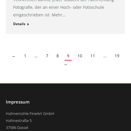
Fotografie, der an einer Hoch- oder Fotoschule
eingeschrieben ist. Mehr…
Details
←
1
…
7
8
9
10
11
…
19
→
Impressum
Hahnemühle FineArt GmbH
Hahnestraße 5
37586 Dassel