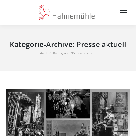
Kategorie-Archive:
Presse aktuell
Sie befinden sich hier:
Start
Kategorie "Presse aktuell"