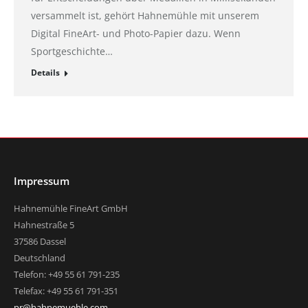
versammelt ist, gehört Hahnemühle mit unserem
Digital FineArt- und Photo-Papier dazu. Wenn
Sportgeschichte…
Details
Impressum
Hahnemühle FineArt GmbH
Hahnestraße 5
37586 Dassel
Deutschland
Telefon: +49 55 61 791-235
Telefax: +49 55 61 791-351
pr@hahnemuehle.com