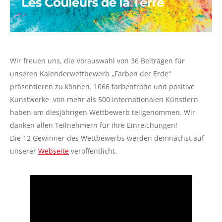
Wir freuen uns, die Vorauswahl von 36 Beiträgen für
unseren Kalenderwettbewerb „Farben der Erde“
präsentieren zu können. 1066 farbenfrohe und positive
Kunstwerke von mehr als 500 internationalen Künstlern
haben am diesjährigen Wettbewerb teilgenommen. Wir
danken allen Teilnehmern für ihre Einreichungen!
Die 12 Gewinner des Wettbewerbs werden demnächst auf
unserer
Webseite
veröffentlicht.