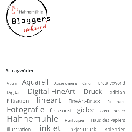
Schlagwörter
Aquarell
Creativeworld
Auszeichnung
Canon
Album
Digital FineArt
Druck
edition
Digital
fineart
Filtration
FineArt-Druck
Fotodrucke
Fotografie
giclee
fotokunst
Green Rooster
Hahnemühle
Hanfpapier
Haus des Papiers
inkjet
Inkjet-Druck
Kalender
illustration