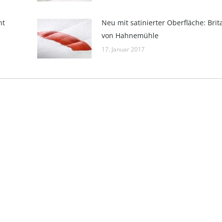
nt
Neu mit satinierter Oberfläche: Brit
von Hahnemühle
17. Januar 2017
Kontakt
ht: Göttingen
E-Mail:
pr@hahnemuehle.com
mer: HRB 131008
 GmbH
er: Jan Wölfle
E 811131962