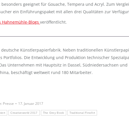
ert besonders geeignet für Gouache, Tempera und Acryl. Zum Vergle
sucher ein Einführungspaket mit allen drei Qualitäten zur Verfügu
es Hahnemühle-Blogs
veröffentlicht.
e deutsche Künstlerpapierfabrik. Neben traditionellen Künstlerpap
des Portfolios. Die Entwicklung und Produktion technischer Spezialp
. Das Unternehmen mit Hauptsitz in Dassel, Südniedersachsen und
ina, beschäftigt weltweit rund 180 Mitarbeiter.
e:
Presse
17. Januar 2017
niert
Creativeworld 2017
The Grey Book
Traditional FineArt