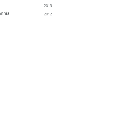
2013
annia
2012
Links
Hahnemühle – Digital FineArt
Hahnemühle – Künstlerpapiere
Hahnemühle – Life Science
Hahnemühle – Home