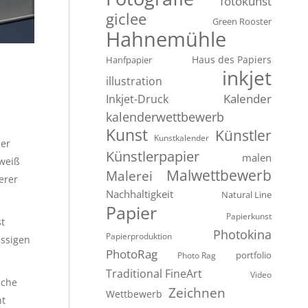
fotokunst
giclee
Green Rooster
Hahnemühle
Hanfpapier
Haus des Papiers
inkjet
illustration
Inkjet-Druck
Kalender
kalenderwettbewerb
Kunst
Künstler
Kunstkalender
der
Künstlerpapier
malen
 weiß
Malwettbewerb
Malerei
erer
Nachhaltigkeit
Natural Line
Papier
Papierkunst
st
Photokina
Papierproduktion
üssigen
PhotoRag
portfolio
Photo Rag
Traditional FineArt
Video
äche
Zeichnen
Wettbewerb
ht