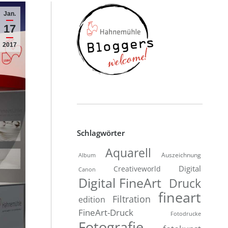
Jan.
17
2017
Schlagwörter
Aquarell
Auszeichnung
Album
Digital
Creativeworld
Canon
Digital FineArt
Druck
fineart
Filtration
edition
FineArt-Druck
Fotodrucke
Fotografie