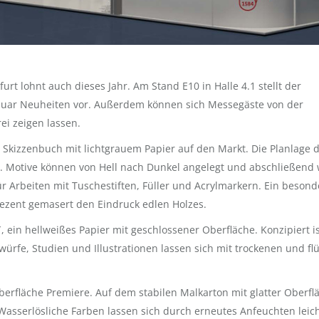
rt lohnt auch dieses Jahr. Am Stand E10 in Halle 4.1 stellt der
 Januar Neuheiten vor. Außerdem können sich Messegäste von der
ei zeigen lassen.
 Skizzenbuch mit lichtgrauem Papier auf den Markt. Die Planlage 
lz. Motive können von Hell nach Dunkel angelegt und abschließend
ür Arbeiten mit Tuschestiften, Füller und Acrylmarkern. Ein besond
 dezent gemasert den Eindruck edlen Holzes.
´, ein hellweißes Papier mit geschlossener Oberfläche. Konzipiert i
twürfe, Studien und Illustrationen lassen sich mit trockenen und fl
Oberfläche Premiere. Auf dem stabilen Malkarton mit glatter Oberfl
Wasserlösliche Farben lassen sich durch erneutes Anfeuchten leic