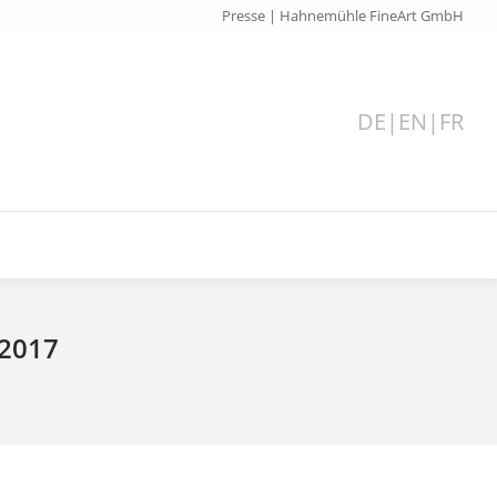
Presse | Hahnemühle FineArt GmbH
DE
|
EN
|
FR
 2017