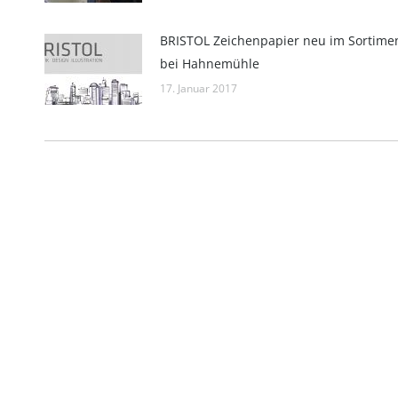
BRISTOL Zeichenpapier neu im Sortime
bei Hahnemühle
17. Januar 2017
Impressum
Hahnemühle FineArt GmbH
Registergeric
Hahnestraße 5
Registernum
37586 Dassel
Rechtsform:
Deutschland
Sitz: Dassel
Telefon: +49 55 61 791-235
Geschäftsführ
Telefax: +49 55 61 791-351
USt-Id-Nr.: D