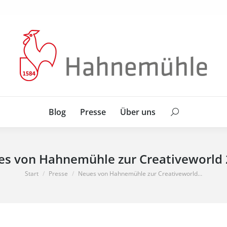
Blog
Presse
Über uns
Search:
Blog
Presse
Über uns
Search:
s von Hahnemühle zur Creativeworld
Sie befinden sich hier:
Start
Presse
Neues von Hahnemühle zur Creativeworld…