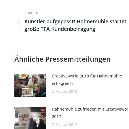
Kommentarnavigation
ZURÜCK
Künstler aufgepasst! Hahnemühle startet
Vorheriger
große TFA Kundenbefragung
Beitrag:
Ähnliche Pressemitteilungen
Creativeworld 2018 für Hahnemühle
erfolgreich
2. Februar 2018
Hahnemühle zufrieden mit Creativewor
2017
7. Februar 2017