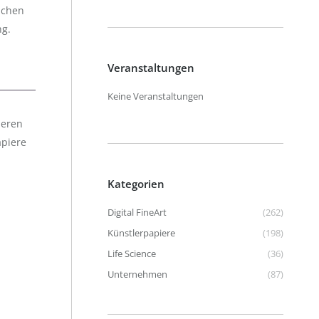
ichen
ng.
Veranstaltungen
Keine Veranstaltungen
ieren
apiere
Kategorien
Digital FineArt
(262)
Künstlerpapiere
(198)
Life Science
(36)
Unternehmen
(87)