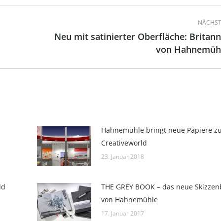
NÄCHST
Neu mit satinierter Oberfläche: Britann
Nächster
von Hahnemüh
Beitrag:
Hahnemühle bringt neue Papiere z
Creativeworld
23. Januar 2018
ld
THE GREY BOOK – das neue Skizze
von Hahnemühle
17. Januar 2017