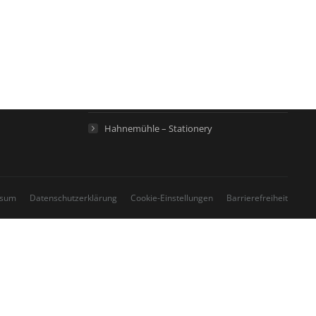
Hahnemühle – Digital FineArt
Hahnemühle – Künstlerpapiere
Hahnemühle – Life Science
Hahnemühle – Home
Hahnemühle – Stationery
ssum
Datenschutzerklärung
Cookie-Einstellungen
Barrierefreiheit