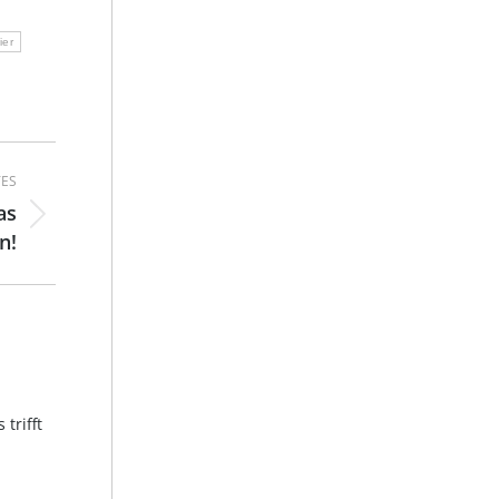
ier
ES
as
n!
trifft