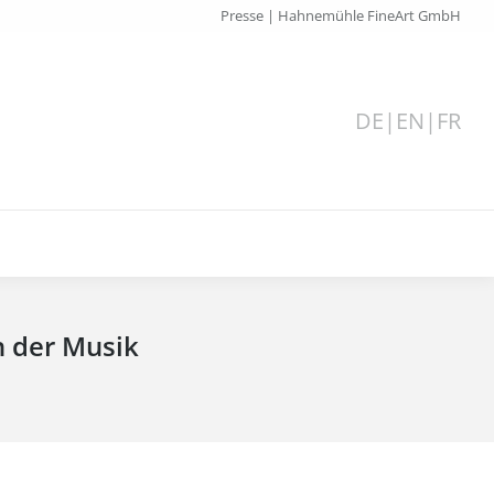
Presse | Hahnemühle FineArt GmbH
DE
|
EN
|
FR
 der Musik