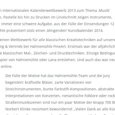
eim internationalen Kalenderwettbewerb 2013 zum Thema ‚Musik’
, Pastelle bis hin zu Drucken im Linolschnitt zeigen Instrumente,
ie immer eine schwere Aufgabe, aus der Fülle der Einsendungen 12
e präsentiert stolz einen ‚klingenden’ Kunstkalender 2014.
h einen Wettbewerb für alle klassischen Kreativtechniken auf unse
ng & Vertrieb bei Hahnemühle FineArt. Erstmals war der alljährlich
 klassischen Mal-, Zeichen- und Drucktechniken. Einzige Bedingu
apier von Hahnemühle oder Lana entstehen. Und auch das war neu
 online.
Die Fülle der Motive hat das Hahnemühle-Team und die Jury
begeistert: kraftvolle Bläser, zarte Variationen von
Streichinstrumenten, bunte Farbstift-Kompositionen, abstrakte
Interpretationen von Konzerten, romantische Folklore oder rock
Straßenmusikszenen sind nur ein paar Motive der knapp 700 Bi
Norbert Klinke resümiert bewundernd: „Vielen Dank an alle Kün