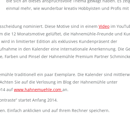
die sich an dieses anspruchsvolle Thema gewagt haben. Es zei
einmal mehr, wie wunderbar kreativ Hobbyisten und Profis mit
ausscheidung nominiert. Diese Motive sind in einem
Video
im YouTu
m die 12 Monatsmotive gelüftet, die Hahnemühle-Freunde und K
ird in limitierter Edition als exklusives Kundenpräsent der
 Aufnahme in den Kalender eine internationale Anerkennung. Die G
ere, Farben und Pinsel der Hahnemühle Premium Partner Schminck
emühle traditionell ein paar Exemplare. Die Kalender sind mittlerw
Achten Sie auf die Verlosung im Blog der Hahnemühle unter
014 auf
www.hahnemuehle.com
an.
raste“ startet Anfang 2014.
den. Einfach anklicken und auf Ihrem Rechner speichern.