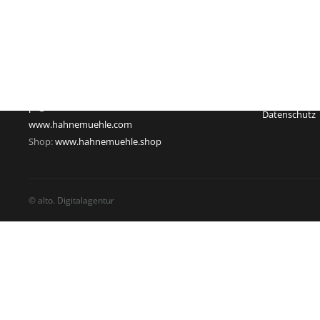
Hahnemühle FineArt GmbH
Registergeric
Hahnestraße 5
Registernum
37586 Dassel
Rechtsform:
Deutschland
Sitz: Dassel
Telefon: +49 55 61 791-235
Geschäftsführ
Telefax: +49 55 61 791-351
USt-Id-Nr.: D
pr@hahnemuehle.com
Datenschutz
www.hahnemuehle.com
Shop:
www.hahnemuehle.shop
© alto. Digitalagentur