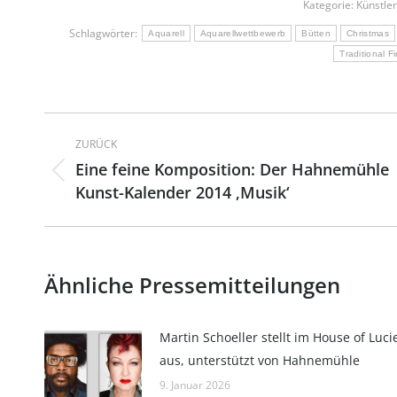
Kategorie:
Künstle
Schlagwörter:
Aquarell
Aquarellwettbewerb
Bütten
Christmas
Traditional F
Kommentarnavigation
ZURÜCK
Eine feine Komposition: Der Hahnemühle
Vorheriger
Kunst-Kalender 2014 ‚Musik‘
Beitrag:
Ähnliche Pressemitteilungen
Martin Schoeller stellt im House of Luci
aus, unterstützt von Hahnemühle
9. Januar 2026