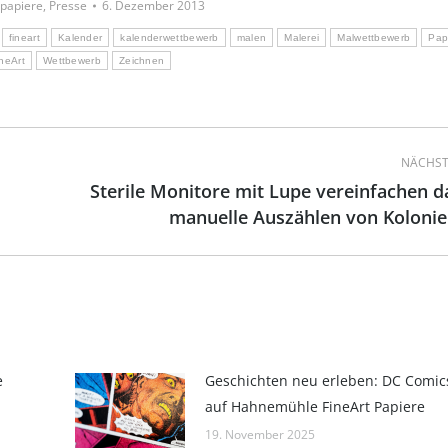
rpapiere
,
Presse
6. Dezember 2013
fineart
Kalender
kalenderwettbewerb
malen
Malerei
Malwettbewerb
Pap
ineArt
Wettbewerb
Zeichnen
NÄCHST
Sterile Monitore mit Lupe vereinfachen d
Nächster
manuelle Auszählen von Kolonie
Beitrag:
e
Geschichten neu erleben: DC Comics 
auf Hahnemühle FineArt Papiere
19. November 2025