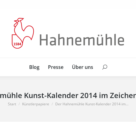
Blog
Presse
Über uns
Search:
Blog
Presse
Über uns
Search:
mühle Kunst-Kalender 2014 im Zeichen
Sie befinden sich hier:
Start
Künstlerpapiere
Der Hahnemühle Kunst-Kalender 2014 im…