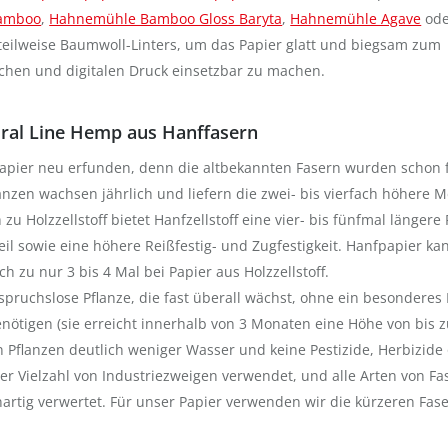
amboo
,
Hahnemühle Bamboo Gloss Baryta
,
Hahnemühle Agave
ode
teilweise Baumwoll-Linters, um das Papier glatt und biegsam zum
chen und digitalen Druck einsetzbar zu machen.
ral Line Hemp aus Hanffasern
apier neu erfunden, denn die altbekannten Fasern wurden schon 
lanzen wachsen jährlich und liefern die zwei- bis vierfach höhere 
zu Holzzellstoff bietet Hanfzellstoff eine vier- bis fünfmal längere 
eil sowie eine höhere Reißfestig- und Zugfestigkeit. Hanfpapier ka
h zu nur 3 bis 4 Mal bei Papier aus Holzzellstoff.
spruchslose Pflanze, die fast überall wächst, ohne ein besonderes
ötigen (sie erreicht innerhalb von 3 Monaten eine Höhe von bis z
n Pflanzen deutlich weniger Wasser und keine Pestizide, Herbizide
er Vielzahl von Industriezweigen verwendet, und alle Arten von Fa
artig verwertet. Für unser Papier verwenden wir die kürzeren Fase