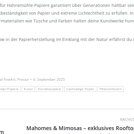
 für Hahnemühle-Papiere garantiert über Generationen haltbar se
eständigkeit von Papier und extreme Lichtechtheit zu erfüllen. In
ermaterialien wie Tusche und Farben halten deine Kunstwerke hun
in der Papierherstellung im Einklang mit der Natur erfährst du 
al FineArt
,
Presse
6. September 2025
nkjet Papiere
Kunst
Künstlerpapiere
nachhaltige Papier
Pflanzenfasern
NÄCHST
Mahomes & Mimosas – exklusives Roofto
im