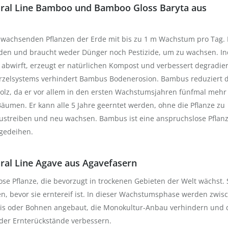
ral Line Bamboo und Bamboo Gloss Baryta aus
 wachsenden Pflanzen der Erde mit bis zu 1 m Wachstum pro Tag. 
rden und braucht weder Dünger noch Pestizide, um zu wachsen. I
 abwirft, erzeugt er natürlichen Kompost und verbessert degradie
rzelsystems verhindert Bambus Bodenerosion. Bambus reduziert d
Holz, da er vor allem in den ersten Wachstumsjahren fünfmal meh
äumen. Er kann alle 5 Jahre geerntet werden, ohne die Pflanze zu
austreiben und neu wachsen. Bambus ist eine anspruchslose Pflan
gedeihen.
al Line Agave aus Agavefasern
lose Pflanze, die bevorzugt in trockenen Gebieten der Welt wächst. 
n, bevor sie erntereif ist. In dieser Wachstumsphase werden zwis
is oder Bohnen angebaut, die Monokultur-Anbau verhindern und 
der Ernterückstände verbessern.