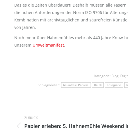
Das es die Zeiten überdauert! Deshalb müssen alle Fasern
die hohen Anforderungen der Norm ISO 9706 für Alterungsb
Kombination mit archivtauglichen und säurefreien Künstl
von Jahren.
Noch mehr über Hahnemühles mehr als 440 Jahre Know-how 
unserem
Umweltmanifest
.
Kategorie:
Blog
,
Digit
Schlagwörter:
baumfreie Papiere
Druck
Fotografie
I
Kommentarnavigation
ZURÜCK
Papier erleben: 5. Hahnemühle Weekend 