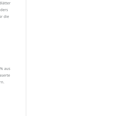
lätter
nders
ür die
s
0% aus
aserte
rn.