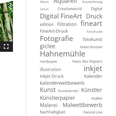
Aquarell
Auszeichnung
Album
Digital
Creativeworld
Canon
Digital FineArt
Druck
fineart
Filtration
edition
FineArt-Druck
Fotodrucke
Fotografie
fotokunst
giclee
Green Rooster
Hahnemühle
Hanfpapier
Haus des Papiers
inkjet
illustration
Inkjet-Druck
Kalender
kalenderwettbewerb
Kunst
Künstler
Kunstkalender
Künstlerpapier
malen
Malwettbewerb
Malerei
Nachhaltigkeit
Natural Line