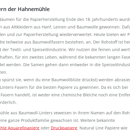
ern der Hahnemühle
 Bäumen für die Papierherstellung Ende des 18. Jahrhunderts wurd
 aus Altkleidern aus Hanf, Leinen und Baumwolle gewonnen. Daf
 und zur Papierherstellung wiederverwertet. Heute bieten wir P
ie teilweise aus Baumwollfasern bestehen, an. Der Rohstoff ist he
der Textil- und Speiseölindustrie. Wir nutzen die feinen und wert
aften, für ein zweites Leben, während die bekannten langen Fas
det werden. Die Samen gehen dann entweder in die Speiseölindust
zen.
 spürst sie, wenn du eine Baumwollblüte drückst) werden abrasie
Linters-Fasern für die besten Papiere zu gewinnen. Da es sich bei
Fasern handelt, ist weder eine chemische Bleiche noch eine Entf
rderlich.
hle aus Baumwoll-Linters veweisen in ihrem Namen auf den Rohs
eine ganze Produktfamilie gewachsen ist. Weitere bekannte
le Aquarellpapiere
oder
Druckpapiere
. Natural Line Papiere wie