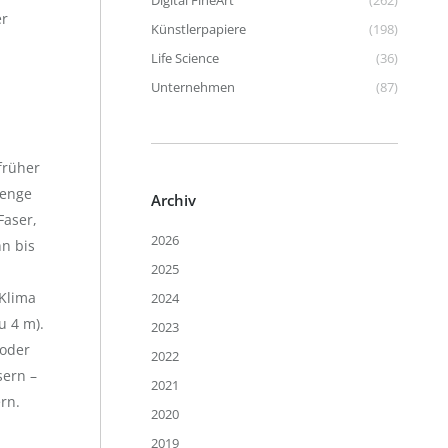
Digital FineArt
(262)
r
Künstlerpapiere
(198)
Life Science
(36)
Unternehmen
(87)
früher
Menge
Archiv
Faser,
2026
nn bis
2025
 Klima
2024
u 4 m).
2023
 oder
2022
sern –
2021
rn.
2020
2019