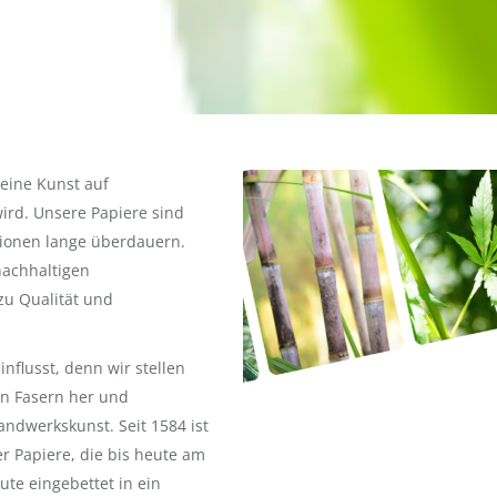
Video-
deine Kunst auf
Player
ird. Unsere Papiere sind
eationen lange überdauern.
nachhaltigen
zu Qualität und
nflusst, denn wir stellen
en Fasern her und
ndwerkskunst. Seit 1584 ist
r Papiere, die bis heute am
te eingebettet in ein