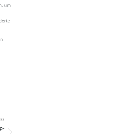
in, um
derte
in
ES
p-