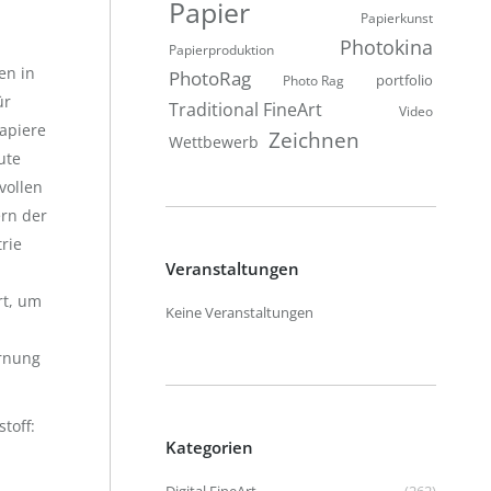
Papier
Papierkunst
Photokina
Papierproduktion
en in
PhotoRag
portfolio
Photo Rag
ür
Traditional FineArt
Video
apiere
Zeichnen
Wettbewerb
ute
vollen
ern der
rie
Veranstaltungen
rt, um
Keine Veranstaltungen
ernung
toff:
Kategorien