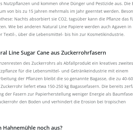
s Nutzpflanzen und kommen ohne Dünger und Pestizide aus. Die B
um von bis zu 15 Jahren mehrmals im Jahr geerntet werden. Beso
ynthese: Nachts absorbiert sie CO2, tagsüber kann die Pflanze das f
en. Wie bei anderen Natural Line Papiere werden auch Agaven in
 Textil-, über die Lebensmittel- bis hin zur Kosmetikindustrie.
al Line Sugar Cane aus Zuckerrohrfasern
zenresten des Zuckerrohrs als Abfallprodukt ein kreatives zweite
utzpflanze für die Lebensmittel- und Getränkeindustrie mit einem
rarbeitung der Pflanzen bleibt die so genannte Bagasse, die zu 40-6
 Zuckerrohr liefert etwa 150-250 kg Bagassefasern. Die bereits zerf
ng der Fasern zur Papierherstellung weniger Energie als Baumfase
ckerrohr den Boden und verhindert die Erosion bei tropischen
on Hahnemühle noch aus?