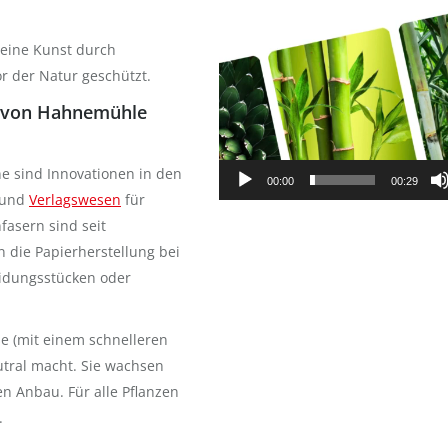
deine Kunst durch
r der Natur geschützt.
r von Hahnemühle
e sind Innovationen in den
00:00
00:29
und
Verlagswesen
für
fasern sind seit
 die Papierherstellung bei
eidungsstücken oder
se (mit einem schnelleren
utral macht. Sie wachsen
en Anbau. Für alle Pflanzen
.