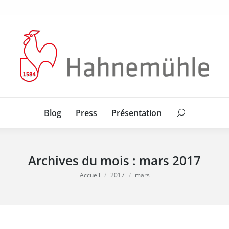
Blog
Press
Présentation
Search:
Blog
Press
Présentation
Search:
Archives du mois :
mars 2017
Vous êtes ici :
Accueil
2017
mars