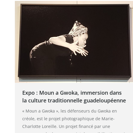
Expo : Moun a Gwoka, immersion dans
la culture traditionnelle guadeloupéenne
« Moun a Gwoka », les défenseurs du Gwoka en
créole, est le projet photographique de Marie-
Charlotte Loreille. Un projet financé par une