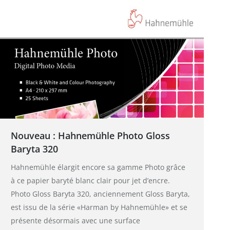
Nouveau : Hahnemühle Photo Gloss
Baryta 320
Hahnemühle élargit encore sa gamme Photo grâce
à ce papier baryté blanc clair pour jet d’encre.
Photo Gloss Baryta 320, anciennement Gloss Baryta,
est issu de la série «Harman by Hahnemühle» et se
présente désormais avec une surface