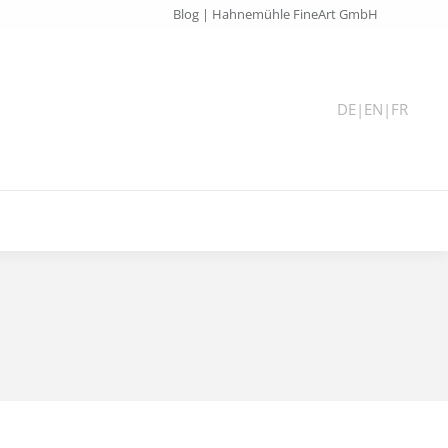
Blog | Hahnemühle FineArt GmbH
DE
|
EN
|
FR