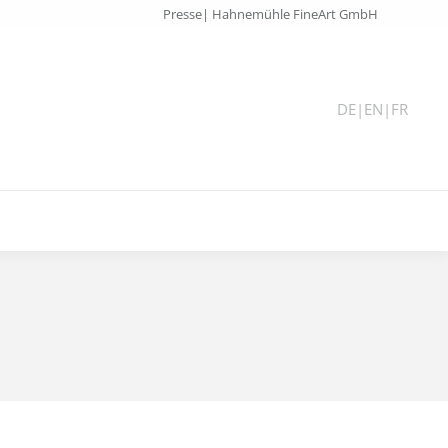
Presse| Hahnemühle FineArt GmbH
DE
|
EN
|
FR