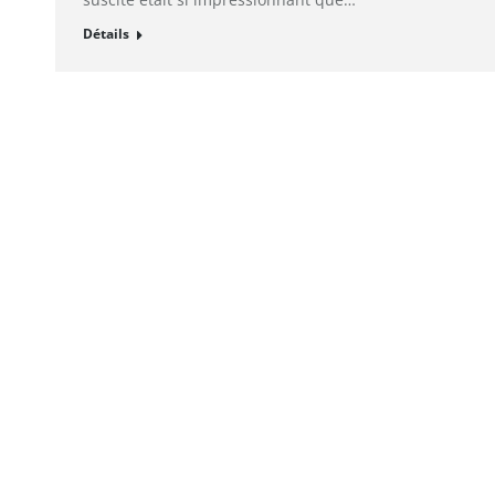
Détails
© alto. digital agency