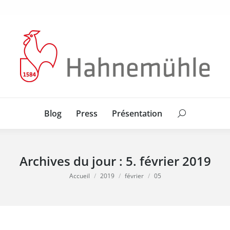
Blog
Press
Présentation
Search:
Blog
Press
Présentation
Search:
Archives du jour :
5. février 2019
Vous êtes ici :
Accueil
2019
février
05