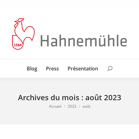
Blog
Press
Présentation
Search:
Blog
Press
Présentation
Search:
Archives du mois :
août 2023
Vous êtes ici :
Accueil
2023
août