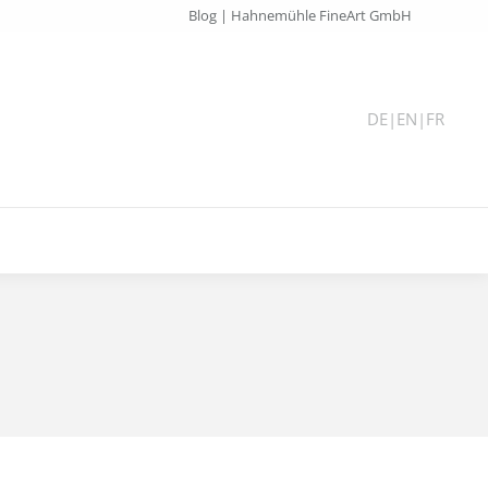
Blog | Hahnemühle FineArt GmbH
DE
|
EN
|
FR