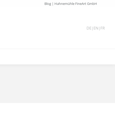
Blog | Hahnemühle FineArt GmbH
DE
|
EN
|
FR