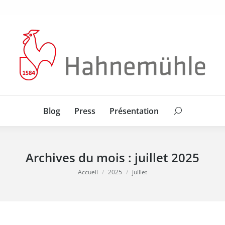
Blog
Press
Présentation
Search:
Blog
Press
Présentation
Search:
Archives du mois :
juillet 2025
Vous êtes ici :
Accueil
2025
juillet