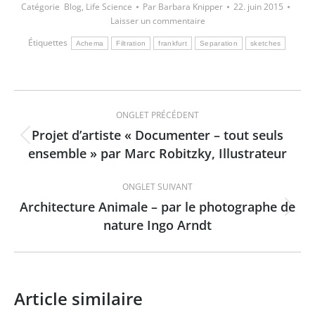
Catégorie
Blog
,
Life Science
Par
Barbara Knipper
22. juin 2015
Laisser un commentaire
Étiquettes
Achema
Filtration
frankfurt
Separation
sketches
Navigation
ONGLET PRÉCÉDENT
de
Projet d’artiste « Documenter – tout seuls
Onglet
ensemble » par Marc Robitzky, Illustrateur
commentaire
précédent
ONGLET SUIVANT
Architecture Animale – par le photographe de
Onglet
nature Ingo Arndt
suivant
Article similaire